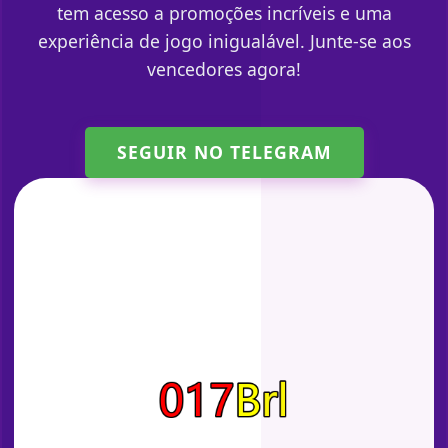
tem acesso a promoções incríveis e uma
experiência de jogo inigualável. Junte-se aos
vencedores agora!
SEGUIR NO TELEGRAM