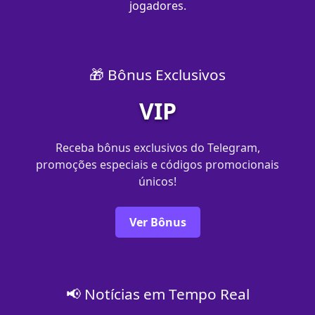
jogadores.
🎁 Bônus Exclusivos
VIP
Receba bônus exclusivos do Telegram,
promoções especiais e códigos promocionais
únicos!
Ver Bônus
📢 Notícias em Tempo Real