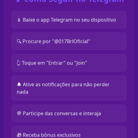
📱 Baixe o app Telegram no seu dispositivo
🔍 Procure por "@017BrlOficial"
👆 Toque em "Entrar" ou "Join"
🔔 Ative as notificações para não perder
nada
💬 Participe das conversas e interaja
🎁 Receba bônus exclusivos