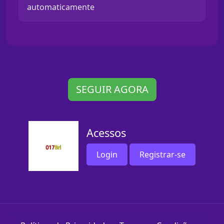
automaticamente
SEGUIR AGORA
Acessos
Login
Registrar-se