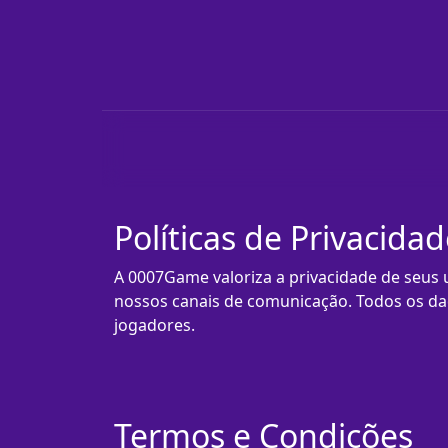
Políticas de Privacida
A 0007Game valoriza a privacidade de seus
nossos canais de comunicação. Todos os dad
jogadores.
Termos e Condições