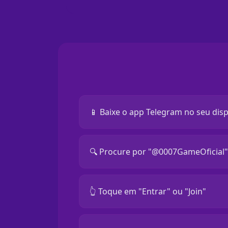
📱 Baixe o app Telegram no seu disp
🔍 Procure por "@0007GameOficial"
👆 Toque em "Entrar" ou "Join"