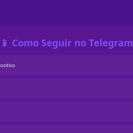
📱 Como Seguir no Telegram
ositivo