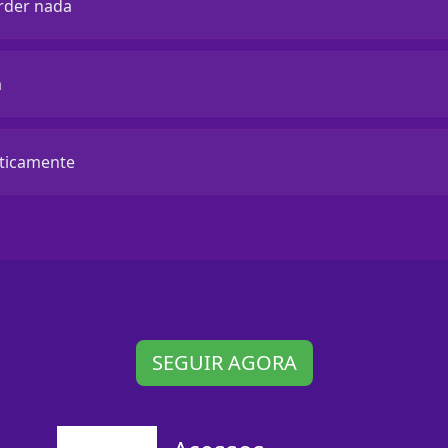
erder nada
a
aticamente
SEGUIR AGORA