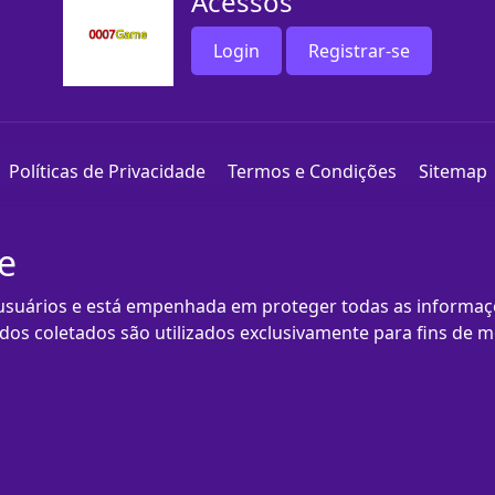
Acessos
Login
Registrar-se
Políticas de Privacidade
Termos e Condições
Sitemap
de
 usuários e está empenhada em proteger todas as informaç
os coletados são utilizados exclusivamente para fins de m